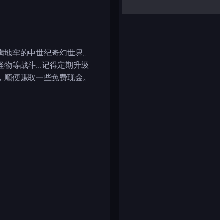
yalla ludo
reversi
klondike solitaire
满地牢的中世纪奇幻世界。
等战斗...记得定期升级
，顺便赚取一些免费现金。