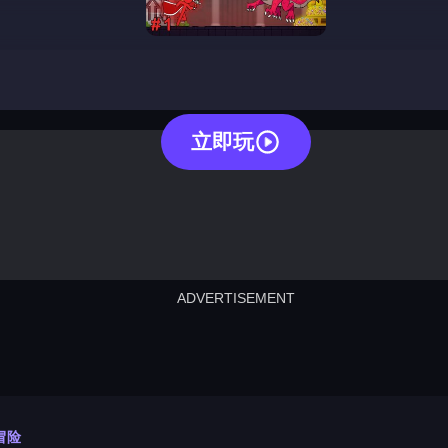
stickman go
立即玩
ADVERTISEMENT
cut the rope
neon tower
crown g
lict
subway surfers
rabbit samurai
rodeo s
冒险