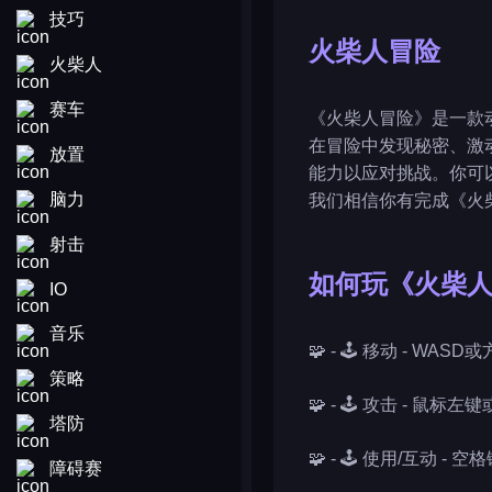
技巧
火柴人冒险
火柴人
赛车
《火柴人冒险》是一款
在冒险中发现秘密、激
放置
能力以应对挑战。你可
脑力
我们相信你有完成《火
射击
如何玩《火柴
IO
音乐
🧩 - 🕹️ 移动 - WAS
策略
🧩 - 🕹️ 攻击 - 鼠标
塔防
🧩 - 🕹️ 使用/互动 - 空
障碍赛