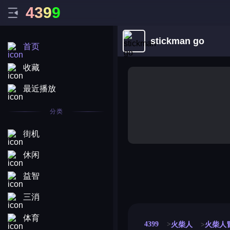
4
3
9
9
stickman go
首页
收藏
最近播放
分类
街机
休闲
益智
merge coin
fat to fit
stack defence
craft conf
三消
体育
4399
火柴人
火柴人