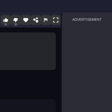
ADVERTISEMENT
0
0
sprunki
Blocky Blast!
smash it
notice the difference
temple run 2
spot the differences
silly sky
pirate heroes sea battles
market sort
super match find all pairs
roper
sausage flip
save the fish
zombie hunter survival
shape shifting race
nuts and bolts screw puzzl
8 ball billiards classic
ball racing 3d
block puzzle adventure
blumgi slime
breakoid
bricks breaker
bubble pop! puzzle game 
conquer us
uard
zombie plague
craft conflict
tampede
basket blitz
triple goods sort
bubble fall
tower bubble
pop jewels
pop the towers
candy pop blast
tiles hop
smash colors
dancing road
master chess