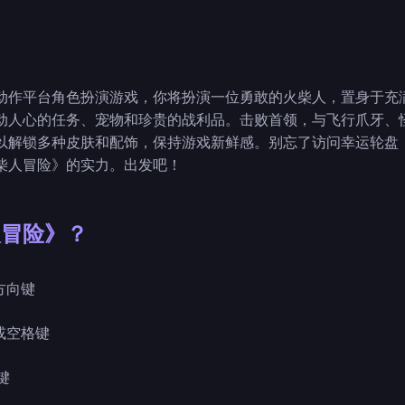
动作平台角色扮演游戏，你将扮演一位勇敢的火柴人，置身于充
动人心的任务、宠物和珍贵的战利品。击败首领，与飞行爪牙、怪物
以解锁多种皮肤和配饰，保持游戏新鲜感。别忘了访问幸运轮盘
柴人冒险》的实力。出发吧！
人冒险》？
D或方向键
左键或空格键
格键