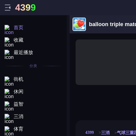
4
3
9
9
balloon triple mat
首页
收藏
最近播放
分类
街机
休闲
益智
merge coin
fat to fit
stack defence
craft conf
三消
体育
4399
三消
气球三重