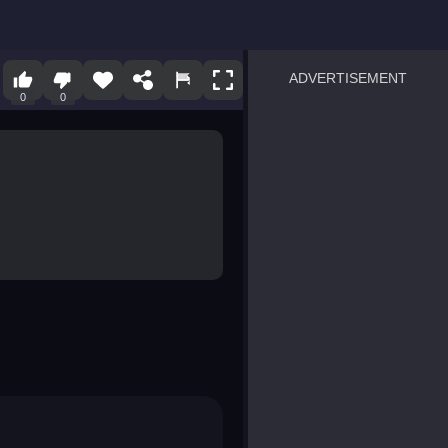
ADVERTISEMENT
0
0
sprunki
Blocky Blast!
smash it
notice the difference
temple run 2
spot the differences
silly sky
pirate heroes sea battles
market sort
super match find all pairs
roper
sausage flip
save the fish
zombie hunter survival
shape shifting race
nuts and bolts screw puzzl
8 ball billiards classic
ball racing 3d
block puzzle adventure
blumgi slime
breakoid
bricks breaker
bubble pop! puzzle game 
conquer us
uard
zombie plague
craft conflict
tampede
basket blitz
triple goods sort
bubble fall
tower bubble
pop jewels
pop the towers
candy pop blast
tiles hop
smash colors
dancing road
master chess