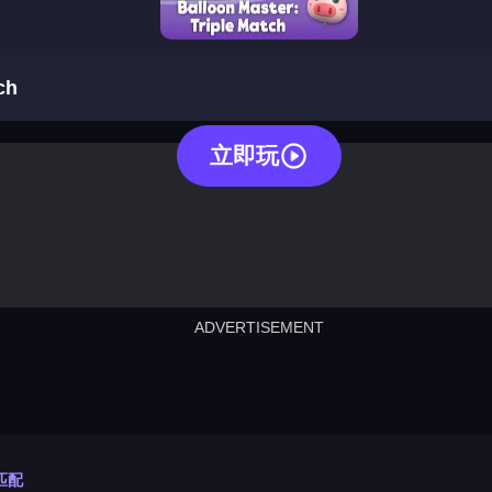
balloon triple match
ch
立即玩
ADVERTISEMENT
cut the rope
neon tower
crown g
lict
subway surfers
rabbit samurai
rodeo s
匹配