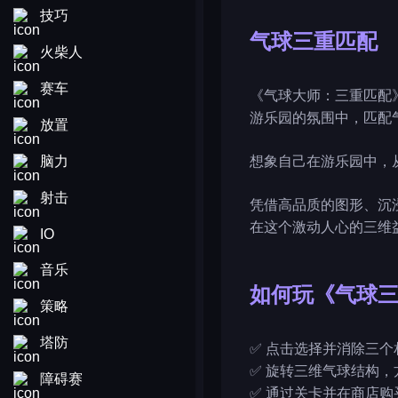
技巧
气球三重匹配
火柴人
赛车
《气球大师：三重匹配
游乐园的氛围中，匹配
放置
脑力
想象自己在游乐园中，
射击
凭借高品质的图形、沉
在这个激动人心的三维
IO
音乐
如何玩《气球
策略
塔防
✅ 点击选择并消除三
✅ 旋转三维气球结构
障碍赛
✅ 通过关卡并在商店