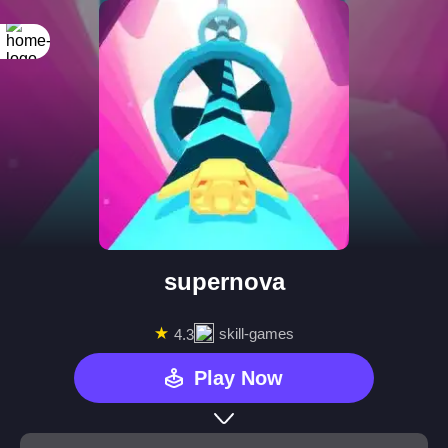
supernova
★
skill-games
4.3
Play Now