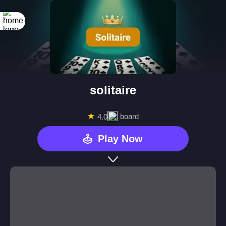
solitaire
★
board
4.0
Play Now