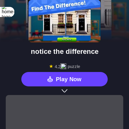
notice the difference
★
puzzle
4.2
Play Now