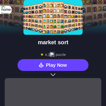
market sort
★
puzzle
4.3
Play Now