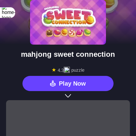
mahjong sweet connection
★
puzzle
4.3
Play Now