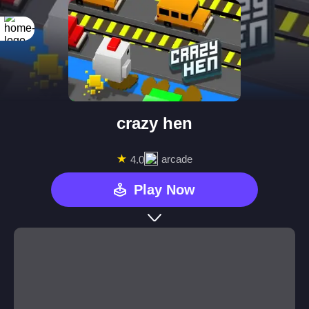
crazy hen
★
arcade
4.0
Play Now