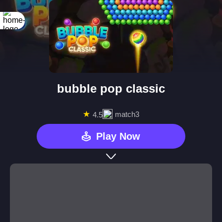
bubble pop classic
★
match3
4.5
Play Now