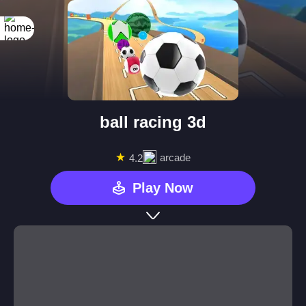
ball racing 3d
★
arcade
4.2
Play Now