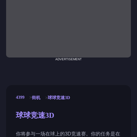
ADVERTISEMENT
4399
街机
球球竞速3D
球球竞速3D
你将参与一场在球上的3D竞速赛。你的任务是在